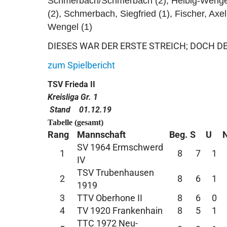
Schmerbach
/S
chmerbach
(2),
Helbig-Wenge
(2),
Schmerbach, Siegfried
(1),
Fischer, Axe
Wengel (1)
DIESES WAR DER ERSTE STREICH; DOCH D
zum Spielbericht
TSV Frieda II
Kreisliga Gr. 1
Stand
01.12.19
Tabelle (gesamt)
Rang
Mannschaft
Beg.
S
U
SV 1964 Ermschwerd
1
8
7
1
IV
TSV Trubenhausen
2
8
6
1
1919
3
TTV Oberhone II
8
6
0
4
TV 1920 Frankenhain
8
5
1
TTC 1972 Neu-