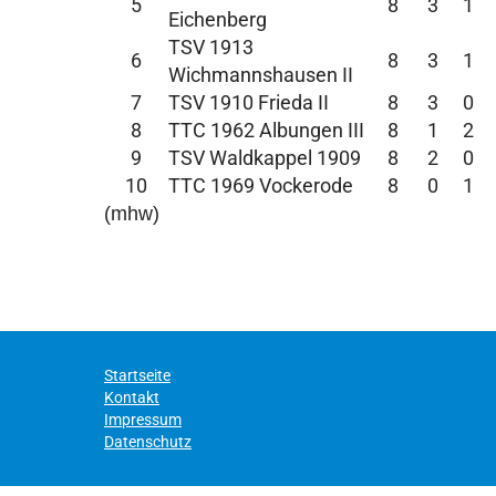
5
8
3
1
Eichenberg
TSV 1913
6
8
3
1
Wichmannshausen II
7
TSV 1910 Frieda II
8
3
0
8
TTC 1962 Albungen III
8
1
2
9
TSV Waldkappel 1909
8
2
0
10
TTC 1969 Vockerode
8
0
1
(mhw)
Startseite
Kontakt
Impressum
Datenschutz