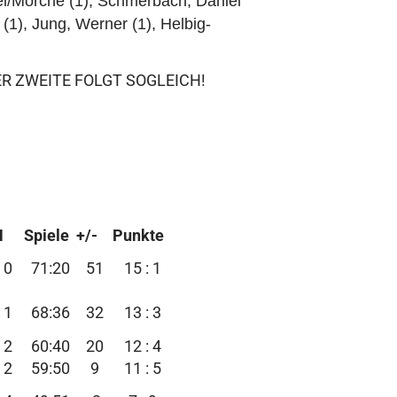
l/Morche (1),
S
chmerbach, Daniel
l
(1),
Jung, Werner
(1), Helbig-
ER ZWEITE FOLGT SOGLEICH!
N
Spiele
+/-
Punkte
0
71:20
51
15 : 1
1
68:36
32
13 : 3
2
60:40
20
12 : 4
2
59:50
9
11 : 5