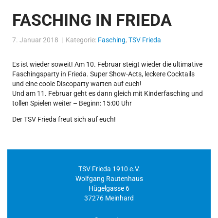
FASCHING IN FRIEDA
7. Januar 2018 | Kategorie:
Fasching
,
TSV Frieda
Es ist wieder soweit! Am 10. Februar steigt wieder die ultimative
Faschingsparty in Frieda. Super Show-Acts, leckere Cocktails
und eine coole Discoparty warten auf euch!
Und am 11. Februar geht es dann gleich mit Kinderfasching und
tollen Spielen weiter – Beginn: 15:00 Uhr
Der TSV Frieda freut sich auf euch!
TSV Frieda 1910 e.V.
Wolfgang Rautenhaus
Hügelgasse 6
37276 Meinhard