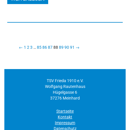
←
1
2
3
…
85
86
87
88
89
90
91
→
TSV Frieda 1910 e.V.
Wolfgang Rautenhaus
Hügelgasse 6
37276 Meinhard
Startseite
Kontakt
Impressum
Datenschutz