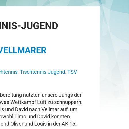
NNIS-JUGEND
. VELLMARER
chtennis
,
Tischtennis-Jugend
,
TSV
bereitung nutzten unsere Jungs der
etwas Wettkampf Luft zu schnuppern.
uis und David nach Vellmar auf, um
Sowohl Timo und David konnten
rend Oliver und Louis in der AK 15…