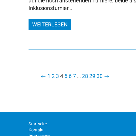
auf die noch anstehenden Turniere, beide al
Inklusionsturnier…
WEITERLESEN
←
1
2
3
4
5
6
7
…
28
29
30
→
Startseite
Kontakt