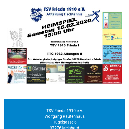
TSV Frieda 1910 e.V.
Wolfgang Rautenhaus
Hügelgasse 6
37276 Meinhard