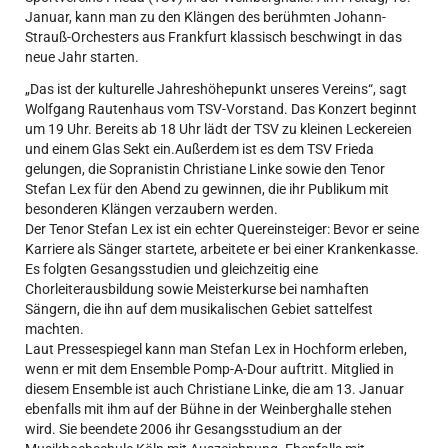
Januar, kann man zu den Klängen des berühmten Johann-
Strauß-Orchesters aus Frankfurt klassisch beschwingt in das
neue Jahr starten.
„Das ist der kulturelle Jahreshöhepunkt unseres Vereins“, sagt
Wolfgang Rautenhaus vom TSV-Vorstand. Das Konzert beginnt
um 19 Uhr. Bereits ab 18 Uhr lädt der TSV zu kleinen Leckereien
und einem Glas Sekt ein.Außerdem ist es dem TSV Frieda
gelungen, die Sopranistin Christiane Linke sowie den Tenor
Stefan Lex für den Abend zu gewinnen, die ihr Publikum mit
besonderen Klängen verzaubern werden.
Der Tenor Stefan Lex ist ein echter Quereinsteiger: Bevor er seine
Karriere als Sänger startete, arbeitete er bei einer Krankenkasse.
Es folgten Gesangsstudien und gleichzeitig eine
Chorleiterausbildung sowie Meisterkurse bei namhaften
Sängern, die ihn auf dem musikalischen Gebiet sattelfest
machten.
Laut Pressespiegel kann man Stefan Lex in Hochform erleben,
wenn er mit dem Ensemble Pomp-A-Dour auftritt. Mitglied in
diesem Ensemble ist auch Christiane Linke, die am 13. Januar
ebenfalls mit ihm auf der Bühne in der Weinberghalle stehen
wird. Sie beendete 2006 ihr Gesangsstudium an der