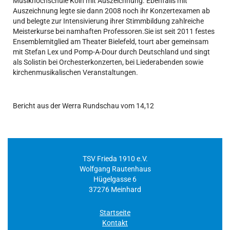
Musikhochschule Köln mit Auszeichnung. Ebenfalls mit
Auszeichnung legte sie dann 2008 noch ihr Konzertexamen ab
und belegte zur Intensivierung ihrer Stimmbildung zahlreiche
Meisterkurse bei namhaften Professoren.Sie ist seit 2011 festes
Ensemblemitglied am Theater Bielefeld, tourt aber gemeinsam
mit Stefan Lex und Pomp-A-Dour durch Deutschland und singt
als Solistin bei Orchesterkonzerten, bei Liederabenden sowie
kirchenmusikalischen Veranstaltungen.
Bericht aus der Werra Rundschau vom 14,12
TSV Frieda 1910 e.V.
Wolfgang Rautenhaus
Hügelgasse 6
37276 Meinhard
Startseite
Kontakt