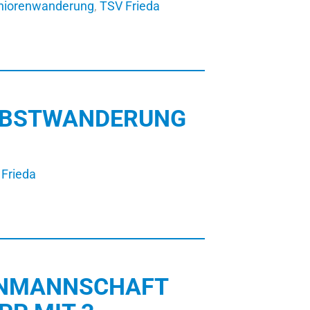
niorenwanderung
,
TSV Frieda
ERBSTWANDERUNG
Frieda
RENMANNSCHAFT