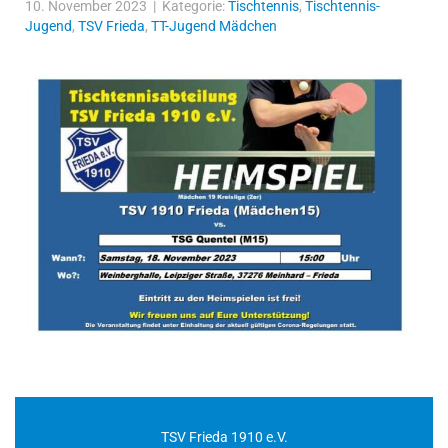
10. November 2023 | Kategorie:
Tischtennis
,
Tischtennis-
Jugend
,
TSV Frieda
,
TT-Jugend Mädchen
TSV Frieda 1910 e.V.