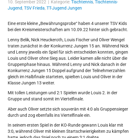
10. September 2022 | Kategorie:
Tischtennis
,
Tischtennis-
Jugend
,
TSV Frieda
,
TT-Jugend Jungen
Eine erste kleine „Bewährungsprobe“ haben 4 unserer TSV Kids
bei den Kreismeisterschaften am 10.09.22 hinter sich gebracht.
Lenny Belik, Nick Heuckeroth, Louis Fischer und Oliver Wengel
traten zunächst in der Konkurrenz Jungen 15 an. Während Nick
und Lenny jeweils ein Spiel für sich entscheiden konnten, gingen
Louis und Oliver ohne Sieg aus. Leider kamen alle nicht über die
Gruppenphase hinaus. Während Lenny und Nick danach in der
Konkurrenz Jungen 15 Doppel aufgrund der Teilnehmerzahlen
gleich im Halbfinale starteten, spielten Louis und Oliver in der
Klasse Jungen 13 weiter.
Mit tollen Leistungen und 2:1 Spielen wurde Louis 2. in der
Gruppe und stand somit im Viertelfinale.
Aber auch Oliver setzte sich souverän mit 4:0 als Gruppensieger
durch und zog ebenfalls ins Viertelfinale ein.
In seinem ersten Spiel in der KO-Runde gewann Louis klar mit
3:0, während Oliver mit kleinen Startschwierigkeiten zu kämpfen
hatte, jedoch das Spiel noch zu einem 3:1 drehte.