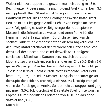
Walper nicht zu stoppen und gewann recht eindeutig mit 3:0.
Recht kurzen Prozess machte nachfolgend Axel Fischer beim 3:0
mit Lipphardt. Beim Stand von 4:0 ging es nun im unteren
Paarkreuz weiter. Die richtige Herangehensweise hatte Dieter
Petri beim 3:0-Sieg gegen Annika Schulz von Beginn an. Beim
3:0-Erfolg gelang es Maik Helbig-Wengel den Gastspieler P.
Meister in die Schranken zu weisen und einen Punkt für die
Heimmannschaft einzufahren. Durch diesen Sieg war der
sechste Zähler für die Mannschaft an diesem Tag verbucht und
der Erfolg stand bereits vor den verbliebenen Einzeln fest. Vor
dem Duell der Einser stand es mittlerweile 6:0. Genügend
spielerische Mittel hatte Karsten Lenz letztlich parat, um
Lipphardt zu distanzieren, somit stand es am Ende 3:0. Beim 3:0
gegen Walper ging Axel Fischer von Anfang an mit der richtigen
Taktik in sein Spiel. Recht kurzen Prozess machte Dieter Petri
beim 11:3, 11:6, 11:9 mit P. Meister. Die Spielstandsanzeige vor
dem Spiel der beiden Vierer zeigte ein 9:0. Maik Helbig-Wengel
war in der Partie gegen Annika Schulz nicht zu stoppen und ging
mit einem 3:0-Erfolg durchs Ziel. Das letzte Spiel führte somit im
Ergebnis zum eindeutigen Endstand von 10:0 und das ohne
Satzverlust (30:0).
Statistik: