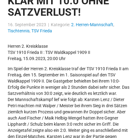
KLAR MIT 10:0 OHNE
SATZVERLUST!
16. September 2023 | Kategorie:
2. Herren-Mannschaft
,
Tischtennis
,
TSV Frieda
Herren 2. Kreisklasse
TSV 1910 Frieda II : TSV Waldkappel 1909 II
Freitag, 15.09.2023, 20:00 Uhr
Im Spiel der Herren 2. Kreisklasse traf der TSV 1910 Frieda II am
Freitag, den 15. September im 1. Saisonspiel auf den TSV
Waldkappel 1909 II. Die Gastgeber behielten bei ihrem 10:0-
Erfolg die Punkte in weniger als 2 Stunden dabei sehr sicher. Das
Satzverhältnis von 30:0 zeigt, wie deutlich es letztlich war.
Der Mannschaftskampf lief wie folgt ab: Karsten Lenz / Dieter
Petri machten mit Walper / Meister bei ihrem Sieg in drei Sätzen
ziemlich kurzen Prozess und gewannen ihr Doppel sicher. Aber
auch Axel Fischer / Maik Helbig-Wengel hatten ihre Gegner
Lipphardt / Schulz beim klaren 3:0 recht sicher im Griff. Die
Anzeigetafel zeigte also ein 2:0. Weiter ging es anschließend mit
den Einzel-Matches. Karsten Lenz war in der Partie gegen