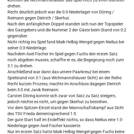
drehen.
Recht deutlich jedoch war die 0:3-Niederlager von Döring /
Reimann gegen Dietrich / Skerhut.
Nach den anfänglichen Doppel standen sich nun der Topspieler
des Gastgebers und die Nummer 2 der Gäste beim Stand von 0:2
gegenüber.
Nicht richtig ins Spiel fand Maik Helbig-Wengel gegen Nielius bei
seiner 0:3-Niederlage.
Nachdem Axel Fischer im Spiel gegen Fuchs den ersten Satz
noch abgeben musste, schaffte er es, die Begegnung noch zum
3:1 zu drehen.
Anschließend war dann das untere Paarkreuz bei einem
Spielstand von 3:1 (aus Wichmannshäuser Sicht) an der Reihe.
Recht kurzen Prozess, machte im Anschluss dagegen Dietrich
beim 3:0 mit Janik Reimann.
Carsten Döring konnte sich zwar von Satz zu Satz steigern,
jedoch reichte es nicht, um gegen Skerhut zu bestehen.
Vor dem Spitzen-Einzel stand der Mannschaftskampf aus Sicht
des TSV Frieda dementsprechend 1:5.
Der gute Start half im Endeffekt nichts, so dass Nielius eine 1:3-
Niederlage gegen Axel Fischer kassierte.
Nur im ersten Satz hatte Maik Helbig-Wengel gegen Fuchs keine