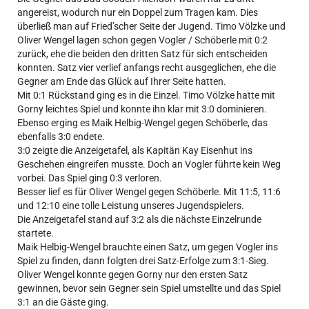
angereist, wodurch nur ein Doppel zum Tragen kam. Dies
überließ man auf Fried’scher Seite der Jugend. Timo Völzke und
Oliver Wengel lagen schon gegen Vogler / Schöberle mit 0:2
zurück, ehe die beiden den dritten Satz für sich entscheiden
konnten. Satz vier verlief anfangs recht ausgeglichen, ehe die
Gegner am Ende das Glück auf Ihrer Seite hatten.
Mit 0:1 Rückstand ging es in die Einzel. Timo Völzke hatte mit
Gorny leichtes Spiel und konnte ihn klar mit 3:0 dominieren.
Ebenso erging es Maik Helbig-Wengel gegen Schöberle, das
ebenfalls 3:0 endete.
3:0 zeigte die Anzeigetafel, als Kapitän Kay Eisenhut ins
Geschehen eingreifen musste. Doch an Vogler führte kein Weg
vorbei. Das Spiel ging 0:3 verloren.
Besser lief es für Oliver Wengel gegen Schöberle. Mit 11:5, 11:6
und 12:10 eine tolle Leistung unseres Jugendspielers.
Die Anzeigetafel stand auf 3:2 als die nächste Einzelrunde
startete.
Maik Helbig-Wengel brauchte einen Satz, um gegen Vogler ins
Spiel zu finden, dann folgten drei Satz-Erfolge zum 3:1-Sieg.
Oliver Wengel konnte gegen Gorny nur den ersten Satz
gewinnen, bevor sein Gegner sein Spiel umstellte und das Spiel
3:1 an die Gäste ging.