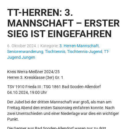
TT-HERREN: 3.
MANNSCHAFT – ERSTER
SIEG IST EINGEFAHREN
6. Oktober 2024 | Kategorie:
3. Herren-Mannschaft
,
Seniorenwanderung
,
Tischtennis
,
Tischtennis-Jugend
,
TT-
Jugend Jungen
Kreis Werra-Meißner 2024/25
Herren 3. Kreisklasse (3er) Gr. 1
TSV 1910 Frieda III : TSG 1861 Bad Sooden-Allendorf
04.10.2024, 19:00 Uhr
Der Jubel bei der dritten Mannschaft war groß, als man am
Freitag Abend den ersten Saisonsieg einfahren konnte. Nach
zwei Unentschieden und einer Niederlage war dies ein wichtiger
Punkt.
Die Gegner aus Bad Sooden-Allendorf waren nur zu dritt