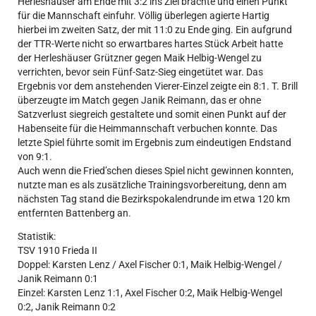
Herleshäuser am Ende mit 3:2 ins Ziel brachte und einen Punkt
für die Mannschaft einfuhr. Völlig überlegen agierte Hartig
hierbei im zweiten Satz, der mit 11:0 zu Ende ging. Ein aufgrund
der TTR-Werte nicht so erwartbares hartes Stück Arbeit hatte
der Herleshäuser Grützner gegen Maik Helbig-Wengel zu
verrichten, bevor sein Fünf-Satz-Sieg eingetütet war. Das
Ergebnis vor dem anstehenden Vierer-Einzel zeigte ein 8:1. T. Brill
überzeugte im Match gegen Janik Reimann, das er ohne
Satzverlust siegreich gestaltete und somit einen Punkt auf der
Habenseite für die Heimmannschaft verbuchen konnte. Das
letzte Spiel führte somit im Ergebnis zum eindeutigen Endstand
von 9:1.
Auch wenn die Fried’schen dieses Spiel nicht gewinnen konnten,
nutzte man es als zusätzliche Trainingsvorbereitung, denn am
nächsten Tag stand die Bezirkspokalendrunde im etwa 120 km
entfernten Battenberg an.
Statistik:
TSV 1910 Frieda II
Doppel: Karsten Lenz / Axel Fischer 0:1, Maik Helbig-Wengel /
Janik Reimann 0:1
Einzel: Karsten Lenz 1:1, Axel Fischer 0:2, Maik Helbig-Wengel
0:2, Janik Reimann 0:2