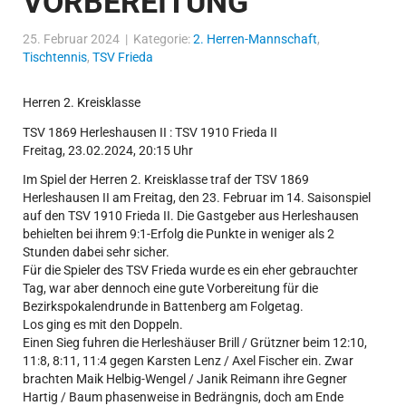
VORBEREITUNG
25. Februar 2024 | Kategorie:
2. Herren-Mannschaft
,
Tischtennis
,
TSV Frieda
Herren 2. Kreisklasse
TSV 1869 Herleshausen II : TSV 1910 Frieda II
Freitag, 23.02.2024, 20:15 Uhr
Im Spiel der Herren 2. Kreisklasse traf der TSV 1869
Herleshausen II am Freitag, den 23. Februar im 14. Saisonspiel
auf den TSV 1910 Frieda II. Die Gastgeber aus Herleshausen
behielten bei ihrem 9:1-Erfolg die Punkte in weniger als 2
Stunden dabei sehr sicher.
Für die Spieler des TSV Frieda wurde es ein eher gebrauchter
Tag, war aber dennoch eine gute Vorbereitung für die
Bezirkspokalendrunde in Battenberg am Folgetag.
Los ging es mit den Doppeln.
Einen Sieg fuhren die Herleshäuser Brill / Grützner beim 12:10,
11:8, 8:11, 11:4 gegen Karsten Lenz / Axel Fischer ein. Zwar
brachten Maik Helbig-Wengel / Janik Reimann ihre Gegner
Hartig / Baum phasenweise in Bedrängnis, doch am Ende