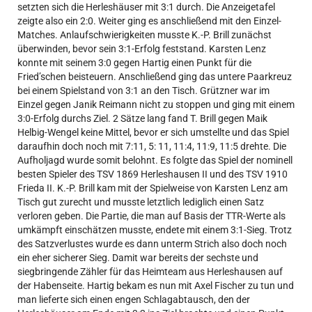
setzten sich die Herleshäuser mit 3:1 durch. Die Anzeigetafel
zeigte also ein 2:0. Weiter ging es anschließend mit den Einzel-
Matches. Anlaufschwierigkeiten musste K.-P. Brill zunächst
überwinden, bevor sein 3:1-Erfolg feststand. Karsten Lenz
konnte mit seinem 3:0 gegen Hartig einen Punkt für die
Fried’schen beisteuern. Anschließend ging das untere Paarkreuz
bei einem Spielstand von 3:1 an den Tisch. Grützner war im
Einzel gegen Janik Reimann nicht zu stoppen und ging mit einem
3:0-Erfolg durchs Ziel. 2 Sätze lang fand T. Brill gegen Maik
Helbig-Wengel keine Mittel, bevor er sich umstellte und das Spiel
daraufhin doch noch mit 7:11, 5: 11, 11:4, 11:9, 11:5 drehte. Die
Aufholjagd wurde somit belohnt. Es folgte das Spiel der nominell
besten Spieler des TSV 1869 Herleshausen II und des TSV 1910
Frieda II. K.-P. Brill kam mit der Spielweise von Karsten Lenz am
Tisch gut zurecht und musste letztlich lediglich einen Satz
verloren geben. Die Partie, die man auf Basis der TTR-Werte als
umkämpft einschätzen musste, endete mit einem 3:1-Sieg. Trotz
des Satzverlustes wurde es dann unterm Strich also doch noch
ein eher sicherer Sieg. Damit war bereits der sechste und
siegbringende Zähler für das Heimteam aus Herleshausen auf
der Habenseite. Hartig bekam es nun mit Axel Fischer zu tun und
man lieferte sich einen engen Schlagabtausch, den der