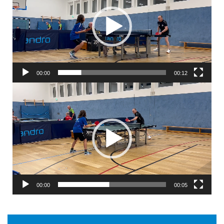
00:00
00:12
Video-
Player
00:00
00:05