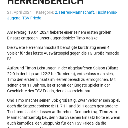
HERRENBEREICH
21. April 2024 | Kategorie:
2. Herren-Mannschaft
,
Tischtennis-
Jugend
,
TSV Frieda
Am Freitag, 19.04.2024 fieberte einer seinem ersten großen
Einsatz entgegen, unser Jugendspieler Timo Völzke.
Die zweite Herrenmannschaft benötigte kurzfristig einen 4.
Spieler für das letzte Auswärtsspiel gegen die TG Großalmerode
IV.
Aufgrund Timo’s Leistungen in der abgelaufenen Saison (Bilanz
22:0 in der Liga und 22:2 bei Turnieren), entschloss man sich,
Timo den ersten Einsatz im Herrenbereich zu ermöglichen. Mit
seinen erst 11 Jahren, ist er somit der jüngste Spieler in der
Geschichte des TSV Frieda, der dies erreicht hat.
Und Timo machte seinen Job großartig. Zwar verlor er sein Spiel,
doch die Satzergebnisse 6:11, 7:11 und 8:11 gegen gestandene
Tischtennisspieler lassen aufhorchen. Dennoch trug Timo zum
Mannschaftserfolg bei, denn durch seinen Einsatz holte er, wenn
auch kampflos, den Siegpunkt für den TSV Frieda, da die