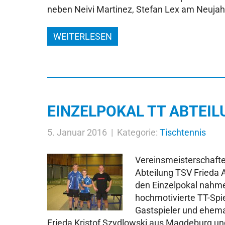
neben Neivi Martinez, Stefan Lex am Neujah
WEITERLESEN
EINZELPOKAL TT ABTEIL
5. Januar 2016 | Kategorie:
Tischtennis
Vereinsmeisterschaften
Abteilung TSV Frieda
den Einzelpokal nahme
hochmotivierte TT-Spiel
Gastspieler und ehema
Frieda Kristof Szydlowski aus Magdeburg un