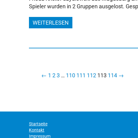
Spieler wurden in 2 Gruppen ausgelost. Ges
WEITERLESEN
←
1
2
3
…
110
111
112
113
114
→
Startseite
Kontakt
Impressum