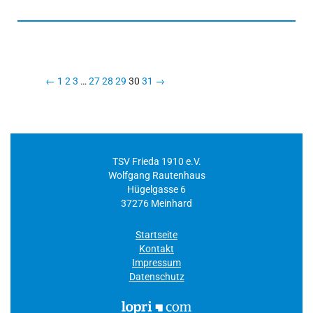
←
1
2
3
…
27
28
29
30
31
→
TSV Frieda 1910 e.V.
Wolfgang Rautenhaus
Hügelgasse 6
37276 Meinhard
Startseite
Kontakt
Impressum
Datenschutz